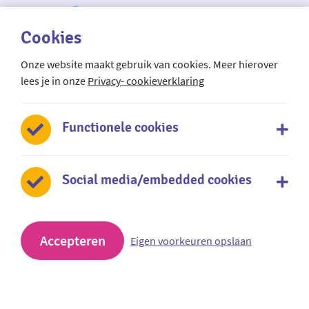
Cookies
Onze website maakt gebruik van cookies. Meer hierover
Mundus regionale taalschool
lees je in onze
Privacy- cookieverklaring
De Oude Wereld 52
2408 JV Alphen aan den Rijn
Functionele cookies
0172 - 606 171
Social media/embedded cookies
Stuur een e-mail
Accepteren
Eigen voorkeuren opslaan
Mundus is onderdeel van SCOPE scholengroep
Privacy- en cookieverklaring