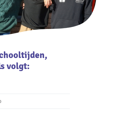
schooltijden,
s volgt:
0