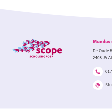
Mundus r
De Oude W
2408 JV A
017
Stu