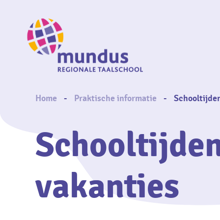
Skip
to
main
content
Breadcrumb
Home
Praktische informatie
Schooltijde
Schooltijde
vakanties