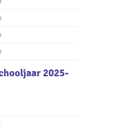
0
0
0
0
schooljaar 2025-
5