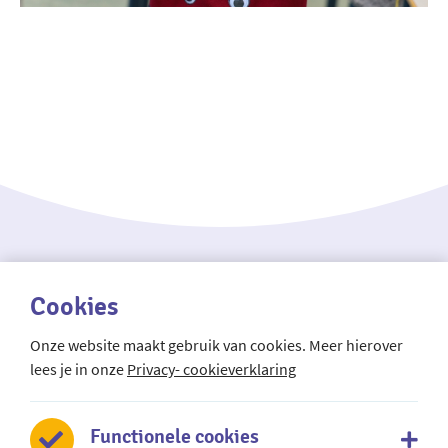
Cookies
Onze website maakt gebruik van cookies. Meer hierover
lees je in onze
Privacy- cookieverklaring
Mundus regionale taalschool
De Oude Wereld 52
2408 JV Alphen aan den Rijn
Functionele cookies