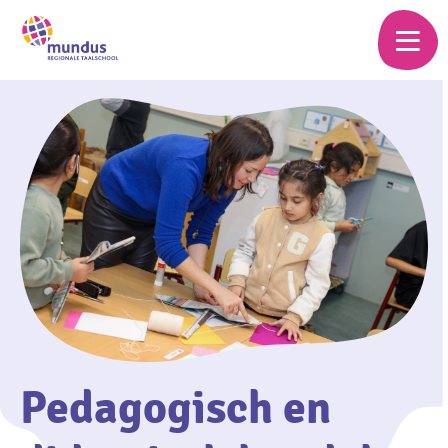
Skip
to
main
content
Pedagogisch en