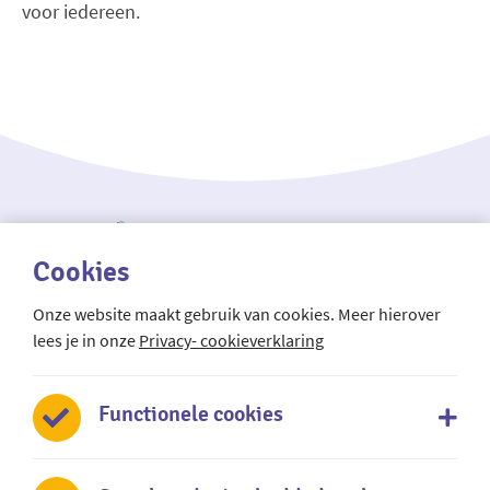
voor iedereen.
Cookies
Onze website maakt gebruik van cookies. Meer hierover
Mundus regionale taalschool
lees je in onze
Privacy- cookieverklaring
De Oude Wereld 52
2408 JV Alphen aan den Rijn
Functionele cookies
0172 - 606 171